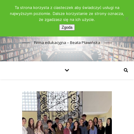
Ta strona korzysta z ciasteczek aby świadczyć usługi na
najwyższym poziomie. Dalsze korzystanie ze strony oznacza,
że zgadzasz się na ich użycie.
Zgoda
Firma edukacyjna – Beata Pławińska