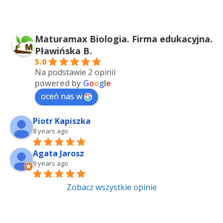
Maturamax Biologia. Firma edukacyjna.
Pławińska B.
5.0
Na podstawie 2 opinii
powered by
G
o
o
g
l
e
oceń nas w
Piotr Kapiszka
8 years ago
Agata Jarosz
9 years ago
Zobacz wszystkie opinie